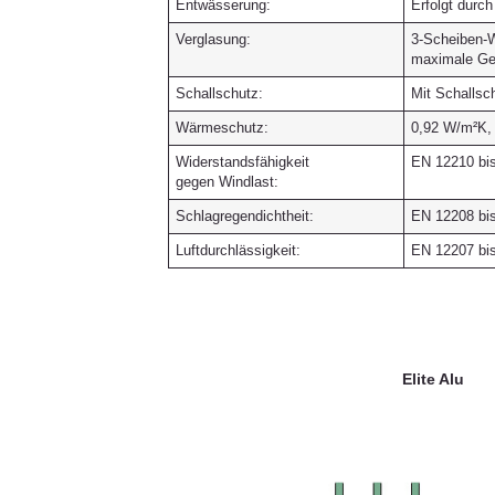
Entwässerung:
Erfolgt durc
Verglasung:
3-Scheiben-W
maximale Ge
Schallschutz:
Mit Schallsc
Wärmeschutz:
0,92 W/m²K,
Widerstandsfähigkeit
EN 12210 bi
gegen Windlast:
Schlagregendichtheit:
EN 12208 bi
Luftdurchlässigkeit:
EN 12207 bi
Elite Alu