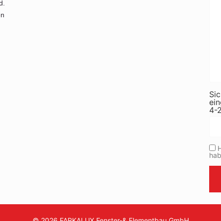
d.
en
Sic
ei
4-
H
hab
© 2026 FARKALUX Fenster-& Elementbau GmbH