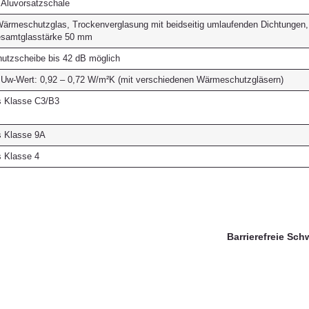
h Aluvorsatzschale
ärmeschutzglas, Trockenverglasung mit beidseitig umlaufenden Dichtungen,
samtglasstärke 50 mm
hutzscheibe bis 42 dB möglich
 Uw-Wert: 0,92 – 0,72 W/m²K (mit verschiedenen Wärmeschutzgläsern)
s Klasse C3/B3
s Klasse 9A
s Klasse 4
Barrierefreie Sch