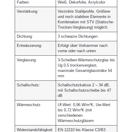
Farben:
Weiß, Dekorfolie, Acrylcolor
Verstärkung:
Verzinkte Stahlprofile. Größere
und noch stabilere Elemente in
Kombination mit STV (Statische-
Trocken-Verglasung) möglich.
Dichtung:
3 schwarze Dichtungen
Entwässerung:
Erfolgt über Vorkammer nach
vorne oder nach unten
Verglasung:
3-Scheiben-Wärmeschutzglas bis
Ug 0,5 trockenverglast,
maximale Gesamtglassträke 54
mm
Schallschutz:
Schallschutzkalsse 2 – 34 dB,
mit Schallschutzscheibe bis 47
dB
Wärmeschutz:
Uf-Wert: 0,96 W/m²K, Uw-Wert:
bis 0,72 W/m²K (mit
verschiedenen
Wärmeschutzgläsern
Widerstandsfähigkeit
EN 12210 bis Klasse C3/B3